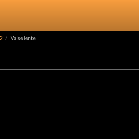
2
Valse lente