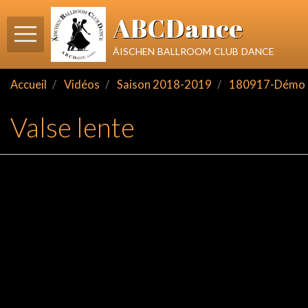
ABCDance
äischen ballroom club dance
Accueil
Vidéos
Saison 2018-2019
180917-Démo 
Valse lente