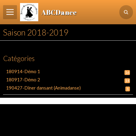
ABCDance
Page d'accueil
Saison 2018-2019
Informations
Agenda Evénements / Cours / Workshops
Catégories
Inscription & Cours
180914-Démo 1
16
Contact
180917-Démo 2
14
Login membre
190427-Dîner dansant (Animadanse)
1