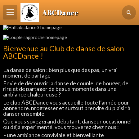
ABCDance
Page d'accueil
Informations
Bienvenue au Club de danse de salon
Agenda Evénements / Cours / Workshops
ABCDance !
Inscription & Cours
La danse de salon : bien plus que des pas, un vrai
moment de partage
Contact
Envie de découvrir la danse de couple, de bouger, de
Login membre
rire et de partager de
beaux moments dans une
ambiance chaleureuse ?
Le club ABCDance vous accueille toute l’année pour
apprendre, progresser et
surtout prendre du plaisir à
danser ensemble.
Que vous soyez grand débutant, danseur occasionnel
ou déjà expérimenté,
vous trouverez chez nous :
- une ambiance conviviale et bienveillante