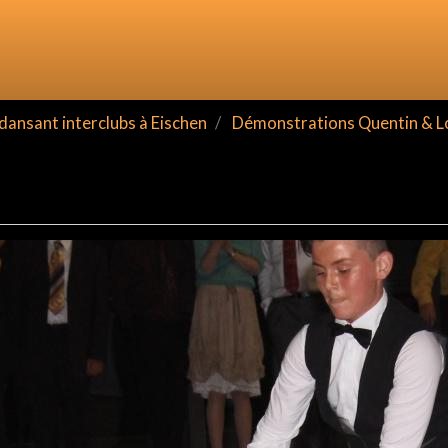
ansant interclubs à Eischen
Démonstrations Quentin & L