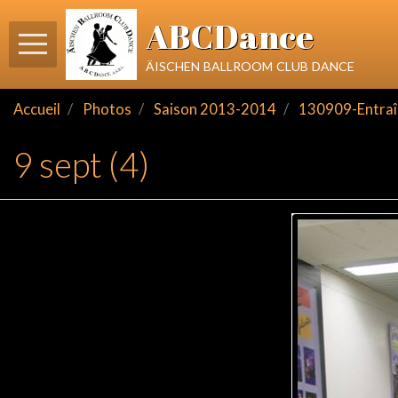
ABCDance
äischen ballroom club dance
Accueil
Photos
Saison 2013-2014
130909-Entraî
9 sept (4)