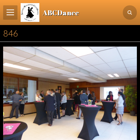
ABCDance
Page d'accueil
846
Informations
Agenda Evénements / Cours / Workshops
Inscription & Cours
Contact
Login membre