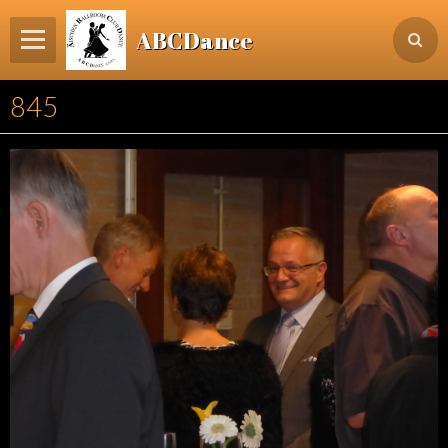
ABCDance
Page d'accueil
845
Informations
Agenda Evénements / Cours / Workshops
Inscription & Cours
Contact
Login membre