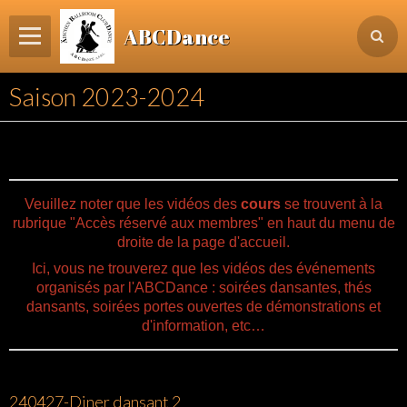
ABCDance
Page d'accueil
Saison 2023-2024
Informations
Agenda Evénements / Cours / Workshops
Inscription & Cours
Veuillez noter que les vidéos des
cours
se trouvent à la
Contact
rubrique "Accès réservé aux membres" en haut du menu de
droite de la page d'accueil.
Login membre
Ici, vous ne trouverez que les vidéos des événements
organisés par l'ABCDance : soirées dansantes, thés
dansants, soirées portes ouvertes de démonstrations et
d'information, etc…
240427-Diner dansant 2