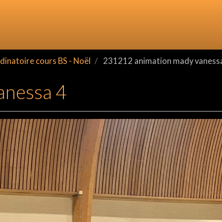
inatoire cours BS - Noël
231212 animation mady vaness
anessa 4