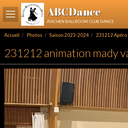
ABCDance
äischen ballroom club dance
Accueil
Photos
Saison 2023-2024
231212 Apéro d
231212 animation mady v