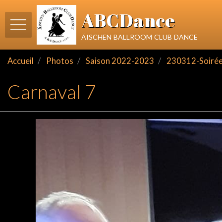
ABCDance
äischen ballroom club dance
Accueil
Photos
Saison 2022-2023
230312-Soirée
Carnaval 7