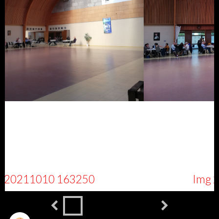
250
Img 20211010 16325