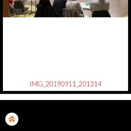
IMG_20190911_201314