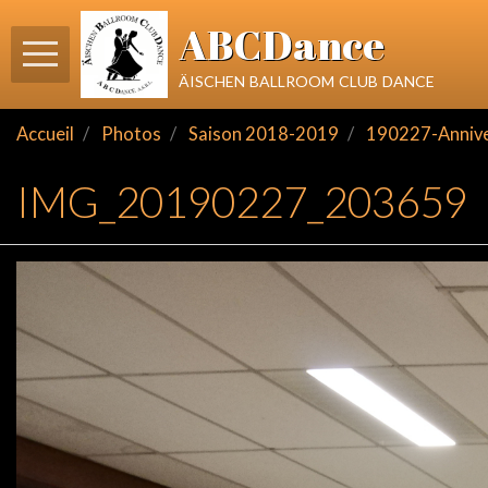
ABCDance
äischen ballroom club dance
Accueil
Photos
Saison 2018-2019
190227-Annivers
IMG_20190227_203659