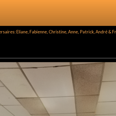
aires: Eliane, Fabienne, Christine, Anne, Patrick, André & F