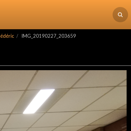
rédéric
IMG_20190227_203659