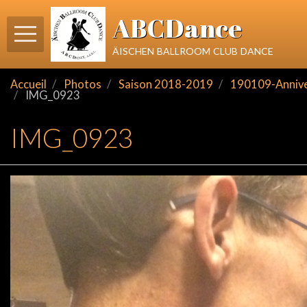
ABCDance
äischen ballroom club dance
Accueil
Photos
Saison 2018-2019
190109-Annivers
IMG_0923
IMG_0923