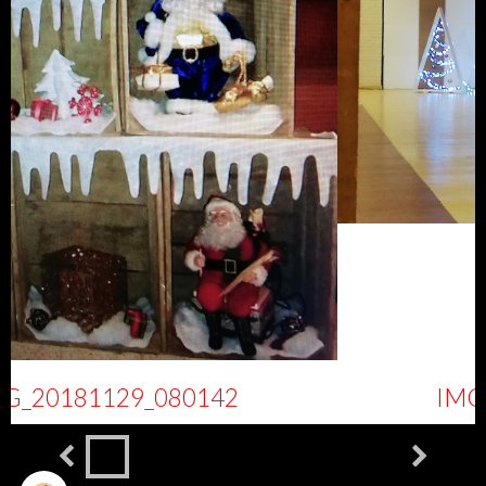
IMG_20181219_185835