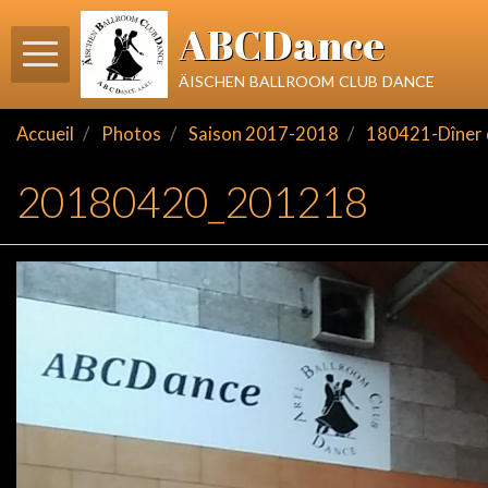
ABCDance
äischen ballroom club dance
Accueil
Photos
Saison 2017-2018
180421-Dîner 
20180420_201218