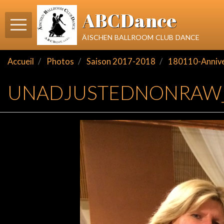
ABCDance
äischen ballroom club dance
Accueil
Photos
Saison 2017-2018
180110-Annivers
UNADJUSTEDNONRAW_