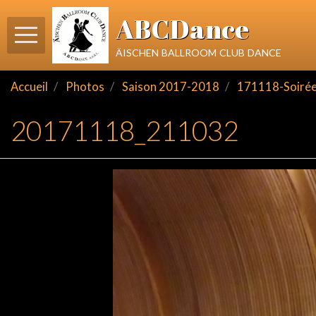
ABCDance
äischen ballroom club dance
Accueil
Photos
Saison 2017-2018
171118-Soirée 
20171118_211032