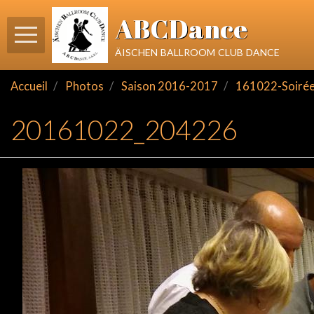
ABCDance
äischen ballroom club dance
Accueil
Photos
Saison 2016-2017
161022-Soirée 
20161022_204226