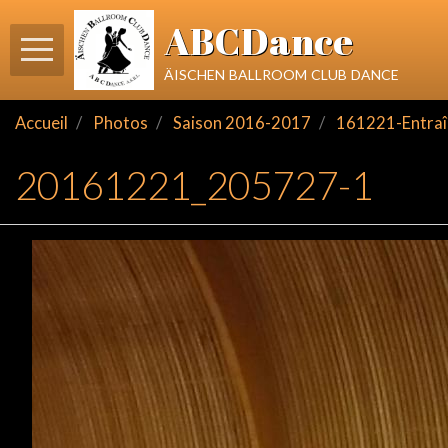
ABCDance
äischen ballroom club dance
Accueil
Photos
Saison 2016-2017
161221-Entraî
20161221_205727-1