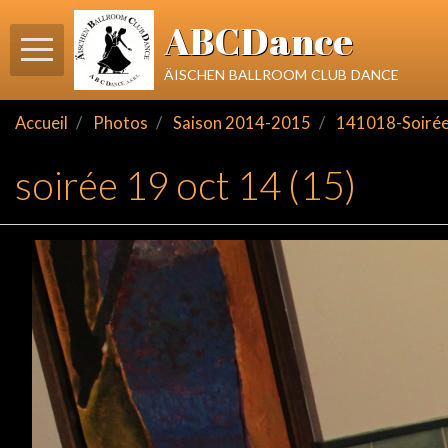
ABCDance
äischen ballroom club dance
Accueil
Photos
Saison 2014-2015
141018-Soirée 
soirée 19 oct 14 (15)