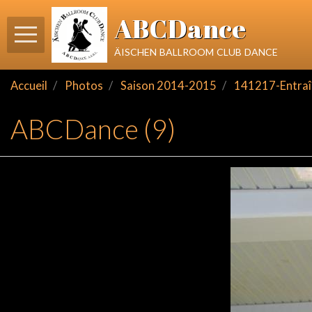
ABCDance
äischen ballroom club dance
Accueil
Photos
Saison 2014-2015
141217-Entraî
ABCDance (9)