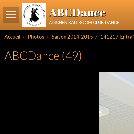
ABCDance
äischen ballroom club dance
Accueil
Photos
Saison 2014-2015
141217-Entraî
ABCDance (49)