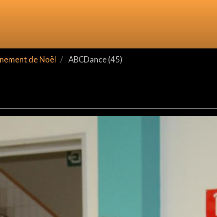
nement de Noël
ABCDance (45)