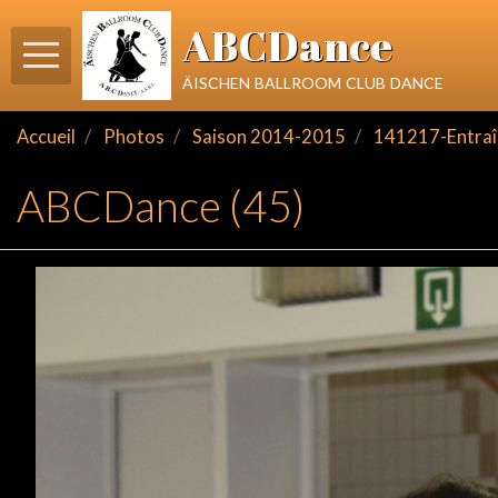
ABCDance
äischen ballroom club dance
Accueil
Photos
Saison 2014-2015
141217-Entraî
ABCDance (45)