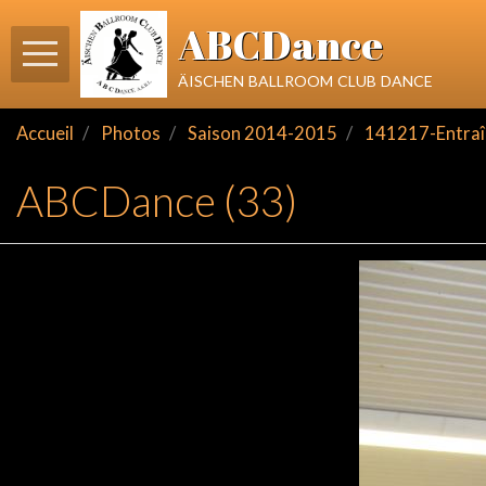
ABCDance
äischen ballroom club dance
Accueil
Photos
Saison 2014-2015
141217-Entraî
ABCDance (33)