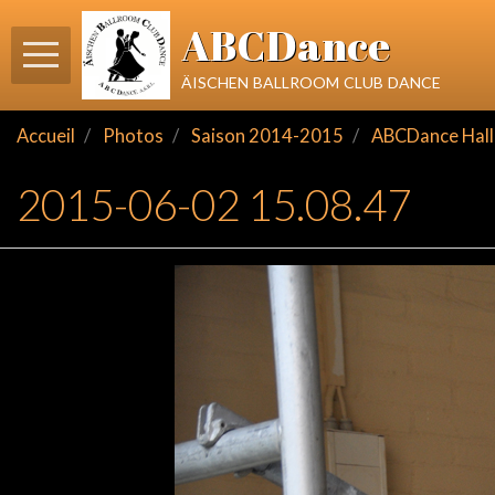
ABCDance
äischen ballroom club dance
Accueil
Photos
Saison 2014-2015
ABCDance Hall 
2015-06-02 15.08.47