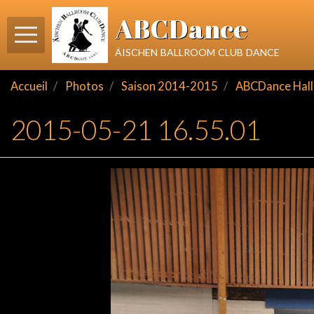
ABCDance
äischen ballroom club dance
Accueil
Photos
Saison 2014-2015
ABCDance Hall 
2015-05-21 16.55.01