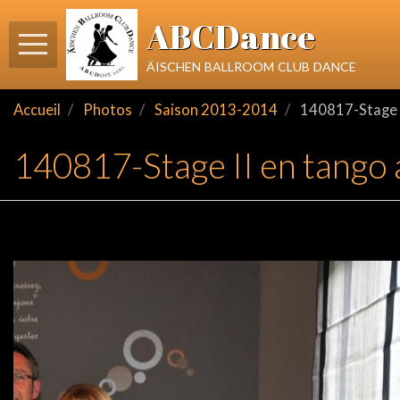
ABCDance
äischen ballroom club dance
Accueil
Photos
Saison 2013-2014
140817-Stage I
140817-Stage II en tango