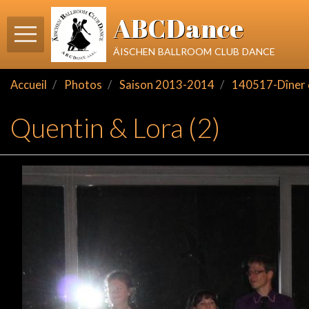
ABCDance
äischen ballroom club dance
Accueil
Photos
Saison 2013-2014
140517-Dîner d
Quentin & Lora (2)