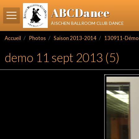
ABCDance
äischen ballroom club dance
Accueil
Photos
Saison 2013-2014
130911-Démo
demo 11 sept 2013 (5)