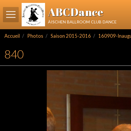
ABCDance
äischen ballroom club dance
Accueil
Photos
Saison 2015-2016
160909-Inaugu
840