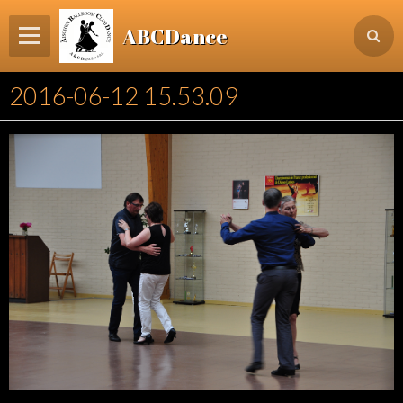
ABCDance
Page d'accueil
2016-06-12 15.53.09
Informations
Agenda Evénements / Cours / Workshops
Inscription & Cours
Contact
Login membre