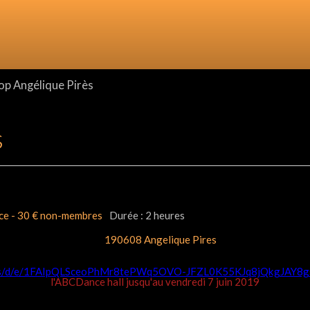
p Angélique Pirès
s
e - 30 € non-membres
Durée : 2 heures
orms/d/e/1FAIpQLSceoPhMr8tePWq5OVO-JFZL0K55KJq8jQkgJAY8g
l'ABCDance hall jusqu'au vendredi 7 juin 2019