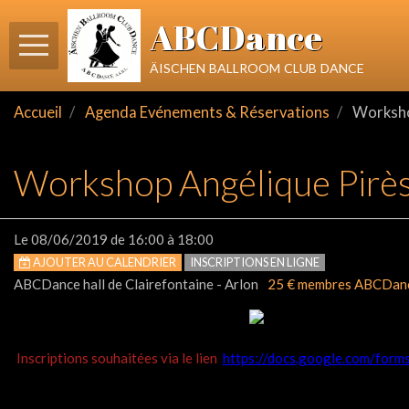
ABCDance
äischen ballroom club dance
Accueil
Agenda Evénements & Réservations
Worksho
Workshop Angélique Pirè
Le 08/06/2019
de 16:00
à 18:00
AJOUTER AU CALENDRIER
INSCRIPTIONS EN LIGNE
ABCDance hall de Clairefontaine - Arlon
25 € membres ABCDanc
Inscriptions souhaitées via le lien
https://docs.google.com/f