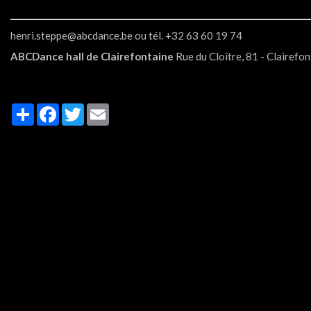
henri.steppe@abcdance.be ou tél. +32 63 60 19 74
ABCDance hall de Clairefontaine
Rue du Cloître, 81 - Clairefo
Partager
Facebook
Twitter
Email