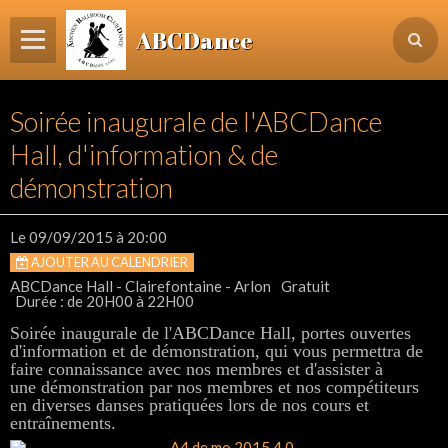
ABCDance
Page d'accueil
Soirée inaugurale de l'ABCDance
Informations
Hall, d'information & de
Agenda Evénements / Cours / Workshops
démonstration
Inscription & Cours
Le 09/09/2015
à 20:00
Contact
AJOUTER AU CALENDRIER
Login membre
ABCDance Hall - Clairefontaine - Arlon
Gratuit
Durée : de 20H00 à 22H00
Soirée inaugurale de l'ABCDance Hall, portes ouvertes
d'information et de démonstration, qui vous permettra de
faire connaissance avec nos membres et d'assister à
une démonstration par nos membres et nos compétiteurs
en diverses danses pratiquées lors de nos cours et
entraînements.