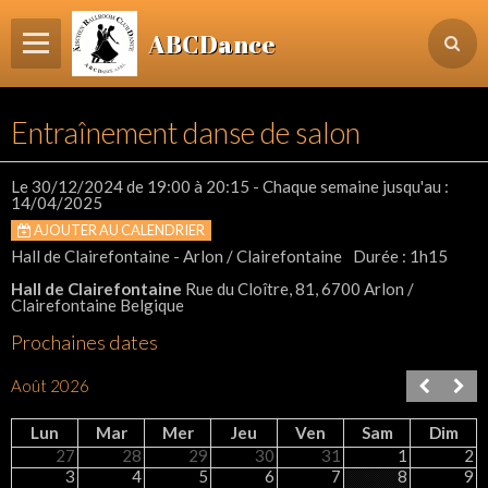
ABCDance
Page d'accueil
Entraînement danse de salon
Informations
Agenda Evénements / Cours / Workshops
Le 30/12/2024
de 19:00
à 20:15
- Chaque semaine jusqu'au :
14/04/2025
Inscription & Cours
AJOUTER AU CALENDRIER
Hall de Clairefontaine - Arlon / Clairefontaine
Durée : 1h15
Contact
Hall de Clairefontaine
Rue du Cloître, 81, 6700 Arlon /
Login membre
Clairefontaine Belgique
Prochaines dates
Août 2026
Lun
Mar
Mer
Jeu
Ven
Sam
Dim
27
28
29
30
31
1
2
3
4
5
6
7
8
9