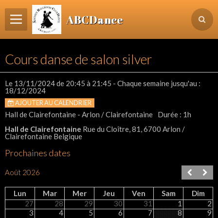
ABCDance
Page d'accueil
Cours danse de salon silver
Informations
Agenda Evénements / Cours / Workshops
Le 13/11/2024
de 20:45
à 21:45
- Chaque semaine jusqu'au :
18/12/2024
Inscription & Cours
AJOUTER AU CALENDRIER
Hall de Clairefontaine - Arlon / Clairefontaine
Durée : 1h
Contact
Hall de Clairefontaine
Rue du Cloître, 81, 6700 Arlon /
Login membre
Clairefontaine Belgique
Prochaines dates
Août 2026
Lun
Mar
Mer
Jeu
Ven
Sam
Dim
27
28
29
30
31
1
2
3
4
5
6
7
8
9