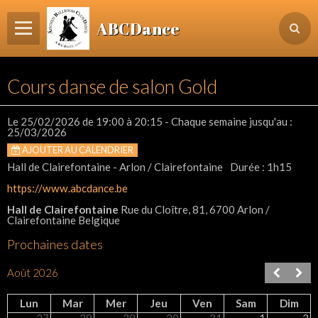
ABCDance
Page d'accueil
Cours danse de salon Gold
Informations
Agenda Evénements / Cours / Workshops
Le 25/02/2026
de 19:00
à 20:15
- Chaque semaine jusqu'au :
25/03/2026
Inscription & Cours
AJOUTER AU CALENDRIER
Hall de Clairefontaine - Arlon / Clairefontaine
Durée : 1h15
Contact
https://www.abcdance.be
Login membre
Hall de Clairefontaine
Rue du Cloître, 81, 6700 Arlon /
Clairefontaine Belgique
Prochaines dates
Août 2026
Lun
Mar
Mer
Jeu
Ven
Sam
Dim