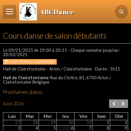
ABCDance
Page d'accueil
Cours danse de salon débutants
Informations
Agenda Evénements / Cours / Workshops
Le 09/01/2025
de 19:00
à 20:15
- Chaque semaine jusqu'au :
20/02/2025
Inscription & Cours
AJOUTER AU CALENDRIER
Hall de Clairefontaine - Arlon / Clairefontaine
Durée : 1h15
Contact
Hall de Clairefontaine
Rue du Cloître, 81, 6700 Arlon /
Login membre
Clairefontaine Belgique
Prochaines dates
Août 2026
Lun
Mar
Mer
Jeu
Ven
Sam
Dim
27
28
29
30
31
1
2
3
4
5
6
7
8
9