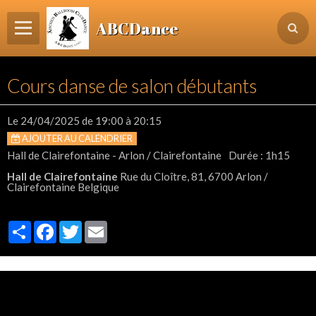
ABCDance
Page d'accueil
Cours danse de salon débutants
Informations
Agenda Evénements / Cours / Workshops
Le 24/04/2025
de 19:00
à 20:15
AJOUTER AU CALENDRIER
Inscription & Cours
Hall de Clairefontaine - Arlon / Clairefontaine
Durée : 1h15
Contact
Hall de Clairefontaine
Rue du Cloître, 81, 6700 Arlon /
Clairefontaine Belgique
Login membre
Partager
Facebook
Twitter
Email