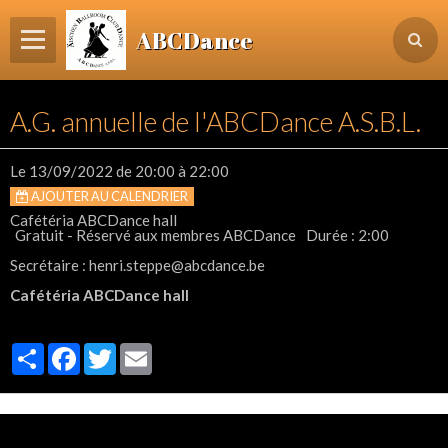
ABCDance
Page d'accueil
A.G. annuelle de l'ABCDance A.S.B.L.
Informations
Agenda Evénements / Cours / Workshops
Le 13/09/2022
de 20:00
à 22:00
AJOUTER AU CALENDRIER
Inscription & Cours
Cafétéria ABCDance hall
Gratuit - Réservé aux membres ABCDance
Durée : 2:00
Contact
Secrétaire : henri.steppe@abcdance.be
Login membre
Cafétéria ABCDance hall
Partager
Facebook
Twitter
Email