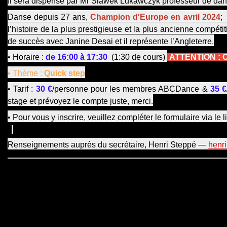
Il sera dispensé par Mr Slawek Lukawczyk professeur de dan
Danse depuis 27 ans,
Champion d'Europe en avril 2024
;
l’histoire de la plus prestigieuse et la plus ancienne com
de succès avec Janine Desai et il représente l’Angleterre.
• Horaire :
de 16:00 à 17:30
(1:30 de cours)
ATTENTION : C
• Thème :
Quick step
• Tarif :
30
€
/personne pour les membres ABCDance &
35 €
stage et prévoyez le compte juste, merci.
•
Pour vous y inscrire, veuillez compléter le formulaire via le 
Renseignements auprès du secrétaire, Henri Steppé —
henr
Malheureusement, après inscriptions, nous devons trop souvent 
(coût des honoraires, chauffage, éclairage...) et pourrait menace
secrétariat ne seront inscrites, lors d'une prochaine inscript
bancaire de l’ABCDance A.S.B.L. — Siège social : Clees Wee,