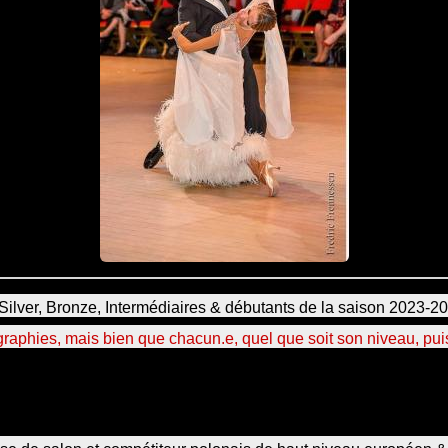
lver, Bronze, Intermédiaires & débutants de la saison 2023-
aphies, mais bien que chacun.e, quel que soit son niveau, puis
t donnés sur des chorégraphies en danses standards & latines,
s enchainements enseignés par Peggy. Slawek travaillera un
de nouvelles séries d'enchainements.