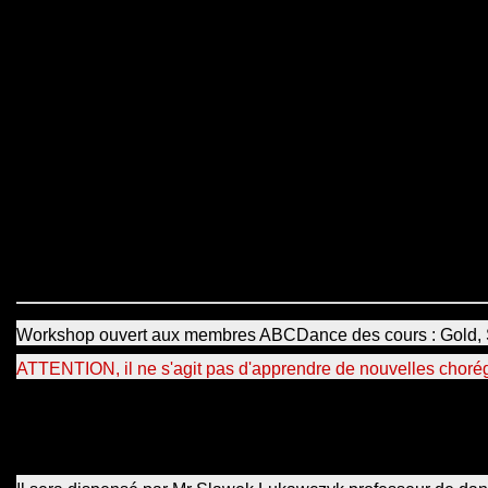
Workshop ouvert aux membres ABCDance des cours : Gold, Si
ATTENTION, il ne s'agit pas d'apprendre de nouvelles chorégr
Ces WS de perfectionnement technique et de maintien seron
Peggy Octave & Slawek Lukawczyk... à savoir, sur base de
danseurs et la qualité de leur technique, sans leur imposer 