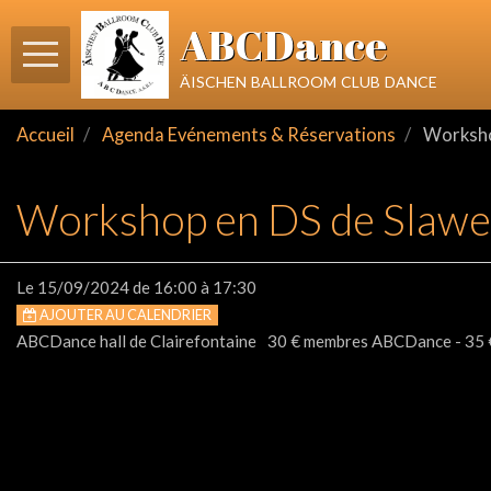
ABCDance
äischen ballroom club dance
Accueil
Agenda Evénements & Réservations
Worksho
Workshop en DS de Slawe
Le 15/09/2024
de 16:00
à 17:30
AJOUTER AU CALENDRIER
ABCDance hall de Clairefontaine
30 € membres ABCDance - 35