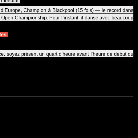
 mondial.
d’Europe, Champion à Blackpool (15 fois) — le record dans
y Open Championship. Pour l’instant, il danse avec beaucoup
ntes
e, soyez présent un quart d'heure avant l'heure de début du
 Cela porte préjudice à la rentabilité des évènements organisés
avertir que les personnes qui se désistent et n'avertissent pas le
t à verser, au moins une semaine avant la date du WS, au compte
 BCEELULL