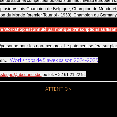
se de salon et compétiteur polonais de haut niveau européen &
 plusieurs fois Champion de Belgique, Champion du Monde et 
pétition du Monde (premier Tournoi - 1930), Champion du German
e Workshop est annulé par manque d'inscriptions suffisa
/personne pour les non-membres. Le paiement se fera sur plac
Workshops de Slawek saison 2024-2025
lien…
i.steppe@abcdance.be
ou tél. + 32 61 21 22 91
ATTENTION
faire face à des désistements qui ne nous sont même pas signalés.
r leur organisation future. C'est avec regret, que nous devons vous 
ion, qu’après réception d’arrhes d’un montant de 25 €, qui seron
 3 — L-8464 Eischen — IBAN : LU83 0019 5755 8266 5000 — BIC :