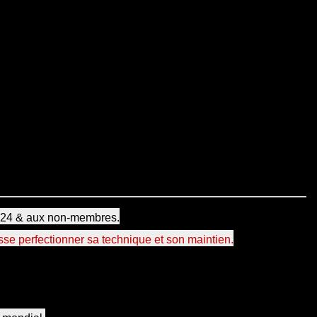
2024 & aux non-membres.
se perfectionner sa technique et son maintien.
 celles-ci en concordance avec nos deux professeurs de DS,
iquement la technique des pas pour améliorer la tenue des