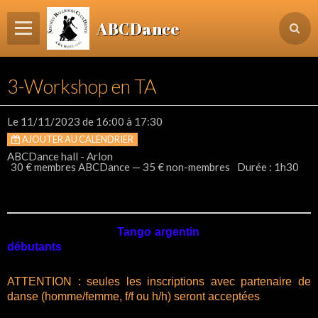
ABCDance
Page d'accueil
3-Workshop en TA
Informations
Agenda Evénements / Cours / Workshops
Le 11/11/2023
de 16:00
à 17:30
AJOUTER AU CALENDRIER
Inscription & Cours
ABCDance hall - Arlon
30 € membres ABCDance — 35 € non-membres
Durée : 1h30
Contact
Login membre
•
Workshop
(WS) en
Tango argentin
(tango de pista)
pour
débutants
ouvert aux membres ABCDance de tous
les cours & aux non-membres
ATTENTION : seules les inscriptions avec partenaire de
danse (homme/femme, f/f ou h/h) seront acceptées
•
Lieu
: à l'ABCDance hall de Clairefontaine