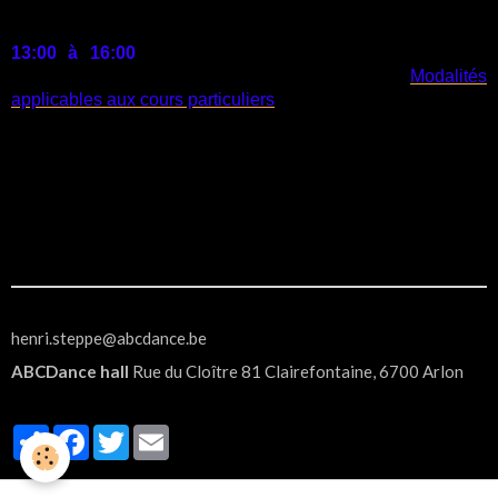
N.B.
: Lors du WS organisé à la date reprise ci-dessus, des
cours particuliers, d'une durée d'1 heure, seront proposés de
13:00 à 16:00
par les professeurs à l'ABCDance hall.
Veuillez lire à la page du site
ABCDance
les "
Modalités
applicables aux cours particuliers
"
Pour s'inscrire aux cours particuliers, veuillez contacter en
direct les professeurs, leurs coordonnées vous sont
communiquées sur le formulaire d'inscription.
Renseignements auprès du secrétaire, Henri Steppé
—
henri.steppe@abcdance.be
ou tél. + 32 63 60 19 74
henri.steppe@abcdance.be
ABCDance hall
Rue du Cloître 81 Clairefontaine, 6700 Arlon
Partager
Facebook
Twitter
Email