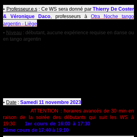
•
Professeur.e.s
: Ce WS sera donné par
Thierry De Coster
& Véronique Daco
, professeurs à
Otra Noche tango
argentin - Liège
•
Niveau
: débutant, aucune expérience requise en danse ou
en tango argentin
•
Thème
: Les WS suivront un fil rouge par rapport à
l'apprentissage des fondamentaux du tango argentin et il
sera difficile d'accepter des nouveaux couples débutant en
cours de saison.
Il sera toutefois possible d'ajouter un
second WS débutant, d'une durée de cours d'1h15, à partir
de
janvier 2024
ou d'un
WS (milonga ou valse
argentine) pour les élèves ayant suivi la première session
de 4 workshops.
•
Date
:
Samedi
11 novembre 2023
•
Horaires
:
ATTENTION : horaires avancés de 30 min en
raison de la soirée des débutants qui suit les WS à
19:30
—
1er cours de 16:00 à 17:30
(1:30 de cours) —
2ème cours de 17:40 à 19:10
(1:30 de cours)