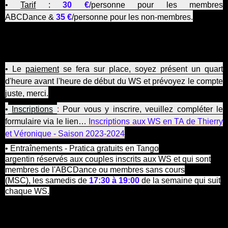
•
Tarif
:
30
€
/personne pour les membres
ABCDance &
35 €
/personne pour les non-membres.
Faites vous membre sans cours (MSC), pour une cotisation
annuelle de 65€, vous bénéficierez d'une ristourne de 5€ sur
chaque WS auquel vous participerez !
• Le
paiement
se fera sur place, soyez présent un quart
d'heure avant l'heure de début du WS et prévoyez le compte
juste, merci.
•
Inscriptions
:
Pour vous y inscrire, veuillez compléter le
formulaire via le lien…
Inscriptions aux WS en TA de Thierry
et Véronique - Saison 2023-2024
• Entraînements - Pratica gratuits en Tango
argentin réservés aux couples inscrits aux WS et qui sont
membres de l'ABCDance ou membres sans cours
(MSC), les samedis de
17:30 à 19:00
de la semaine qui suit
chaque WS.
Pour ceux qui le souhaite, après l'entraînement nous irons
prendre un petit repas convivial.